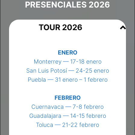
PRESENCIALES 2026
TOUR 2026
ENERO
Monterrey — 17-18 enero
San Luis Potosí — 24-25 enero
Puebla — 31 enero – 1 febrero
FEBRERO
Cuernavaca — 7-8 febrero
Guadalajara — 14-15 febrero
Toluca — 21-22 febrero