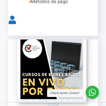
Métodos de pago
Reservar lugar curso presencial
¡Paty te ayuda! ¿Dudas?
CURSO DE BIENES RAÍCES EN VIVO POR
ZOOM