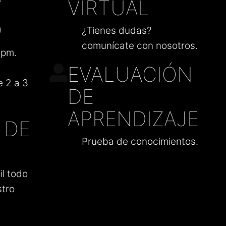
Y
VIRTUAL
O
¿Tienes dudas?
comunícate con nosotros.
 pm.
EVALUACIÓN
 2 a 3
DE
APRENDIZAJE
 DE
Prueba de conocimientos.
il todo
stro