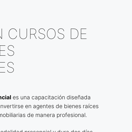
original
actual
Bienes
era:
es:
Raíces
$ 6,500.00.
$ 5,900.00.
Presenciales
N CURSOS DE
cantidad
ES
ES
ncial
es una capacitación diseñada
nvertirse en agentes de bienes raíces
mobiliarias de manera profesional.
00.