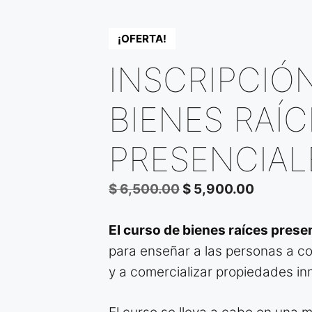
¡OFERTA!
INSCRIPCIÓ
BIENES RAÍC
PRESENCIAL
El
El
$
6,500.00
$
5,900.00
precio
precio
El curso de bienes raíces prese
original
actual
para enseñar a las personas a co
era:
es:
y a comercializar propiedades in
$ 6,500.00.
$ 5,900.