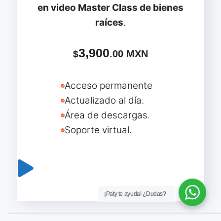
en video
Master Class de bienes
raíces
.
3,900
.00 MXN
$
Acceso permanente
Actualizado al día.
Área de descargas.
Soporte virtual.
Adquirir Master Class
¡Paty te ayuda! ¿Dudas?