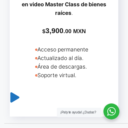
en video
Master Class de bienes
raíces
.
3,900
.00 MXN
$
Acceso permanente
Actualizado al día.
Área de descargas.
Soporte virtual.
Adquirir Master Class
¡Paty te ayuda! ¿Dudas?